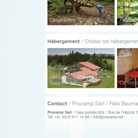
Dinosaures
Action
Hébergement
/ Choisis ton hébergeme
Centre de Loisirs
Saignelégier
Centre 
Contact
/ Procamp Sàrl / Félix Baum
Procamp Sàrl
/ Case postale 824 / Rue de l'Hôpital 
Tél: +41 (0)78 911 14 84 /
info@procamp.net